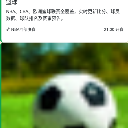
篮球
NBA、CBA、欧洲篮球联赛全覆盖，实时更新比分、球员
数据、球队排名及赛事预告。
🏀 NBA西部决赛
21:00 开赛