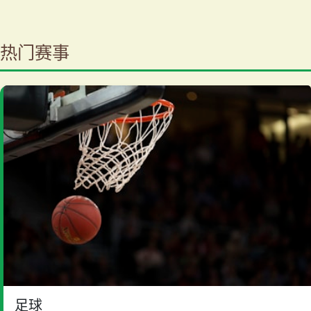
热门赛事
足球