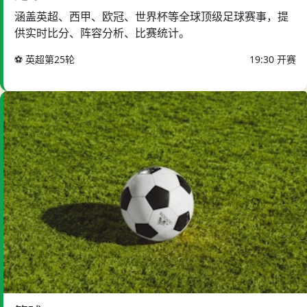
涵盖英超、西甲、欧冠、世界杯等全球顶级足球赛事，提
供实时比分、阵容分析、比赛统计。
⚽ 英超第25轮
19:30 开赛